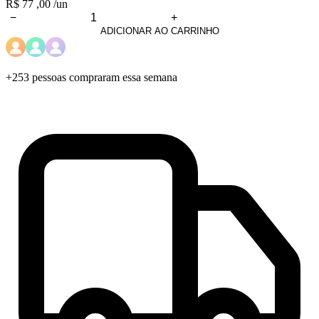
R$
77
,00
/un
−
+
KIT
ADICIONAR AO CARRINHO
SEMENTES
E
CASTANHAS
quantidade
+253 pessoas
compraram essa semana