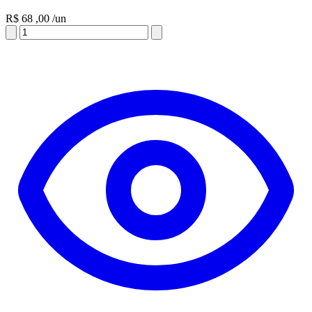
R$
68
,00
/un