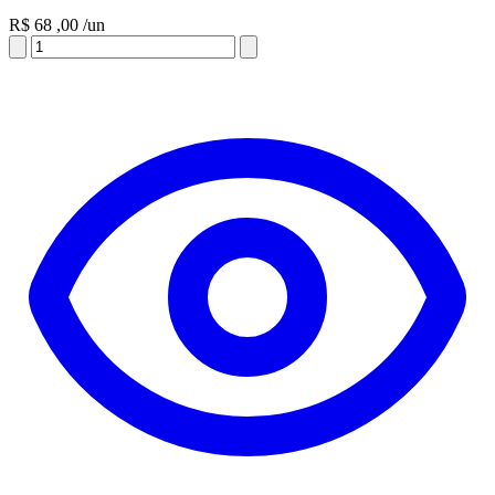
R$
68
,00
/un