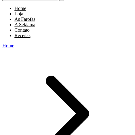
Home
Loja
As Farofas
A Sekiama
Contato
Receitas
Home