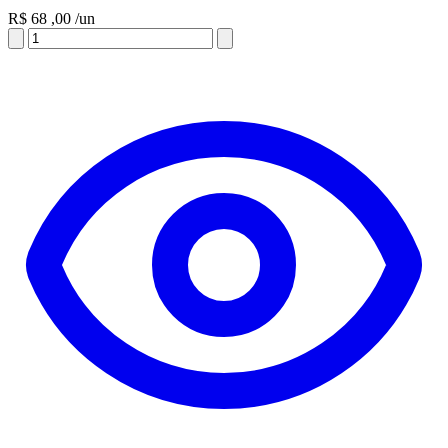
R$
68
,00
/un